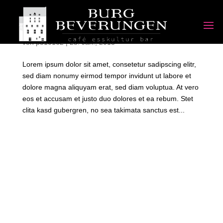
Projekt 7
von
p510162
|
28. Jan., 2015
Lorem ipsum dolor sit amet, consetetur sadipscing elitr,
sed diam nonumy eirmod tempor invidunt ut labore et
dolore magna aliquyam erat, sed diam voluptua. At vero
eos et accusam et justo duo dolores et ea rebum. Stet
clita kasd gubergren, no sea takimata sanctus est...